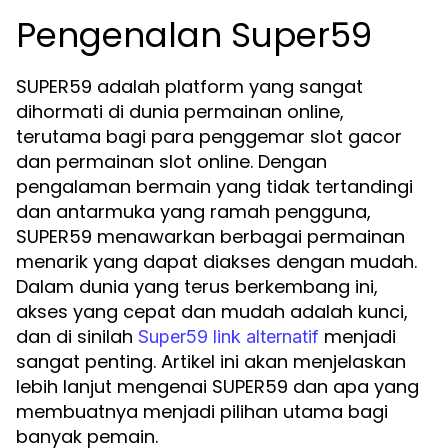
Pengenalan Super59
SUPER59 adalah platform yang sangat
dihormati di dunia permainan online,
terutama bagi para penggemar slot gacor
dan permainan slot online. Dengan
pengalaman bermain yang tidak tertandingi
dan antarmuka yang ramah pengguna,
SUPER59 menawarkan berbagai permainan
menarik yang dapat diakses dengan mudah.
Dalam dunia yang terus berkembang ini,
akses yang cepat dan mudah adalah kunci,
dan di sinilah
menjadi
Super59 link alternatif
sangat penting. Artikel ini akan menjelaskan
lebih lanjut mengenai SUPER59 dan apa yang
membuatnya menjadi pilihan utama bagi
banyak pemain.