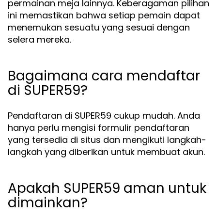
permainan meja lainnya. Keberagaman pilihan
ini memastikan bahwa setiap pemain dapat
menemukan sesuatu yang sesuai dengan
selera mereka.
Bagaimana cara mendaftar
di SUPER59?
Pendaftaran di SUPER59 cukup mudah. Anda
hanya perlu mengisi formulir pendaftaran
yang tersedia di situs dan mengikuti langkah-
langkah yang diberikan untuk membuat akun.
Apakah SUPER59 aman untuk
dimainkan?