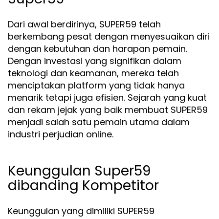
Dari awal berdirinya, SUPER59 telah
berkembang pesat dengan menyesuaikan diri
dengan kebutuhan dan harapan pemain.
Dengan investasi yang signifikan dalam
teknologi dan keamanan, mereka telah
menciptakan platform yang tidak hanya
menarik tetapi juga efisien. Sejarah yang kuat
dan rekam jejak yang baik membuat SUPER59
menjadi salah satu pemain utama dalam
industri perjudian online.
Keunggulan Super59
dibanding Kompetitor
Keunggulan yang dimiliki SUPER59