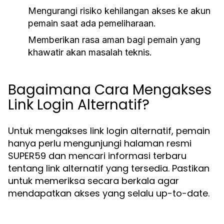
Mengurangi risiko kehilangan akses ke akun
pemain saat ada pemeliharaan.
Memberikan rasa aman bagi pemain yang
khawatir akan masalah teknis.
Bagaimana Cara Mengakses
Link Login Alternatif?
Untuk mengakses link login alternatif, pemain
hanya perlu mengunjungi halaman resmi
SUPER59 dan mencari informasi terbaru
tentang link alternatif yang tersedia. Pastikan
untuk memeriksa secara berkala agar
mendapatkan akses yang selalu up-to-date.