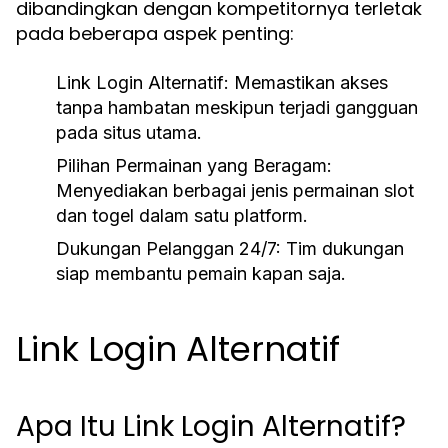
dibandingkan dengan kompetitornya terletak
pada beberapa aspek penting:
Link Login Alternatif:
Memastikan akses
tanpa hambatan meskipun terjadi gangguan
pada situs utama.
Pilihan Permainan yang Beragam:
Menyediakan berbagai jenis permainan slot
dan togel dalam satu platform.
Dukungan Pelanggan 24/7:
Tim dukungan
siap membantu pemain kapan saja.
Link Login Alternatif
Apa Itu Link Login Alternatif?