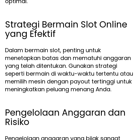
optimal.
Strategi Bermain Slot Online
yang Efektif
Dalam bermain slot, penting untuk
menetapkan batas dan mematuhi anggaran
yang telah ditentukan. Gunakan strategi
seperti bermain di waktu-waktu tertentu atau
memilih mesin dengan payout tertinggi untuk
meningkatkan peluang menang Anda.
Pengelolaan Anggaran dan
Risiko
Pengelolaan anggaran yang bijak sangat