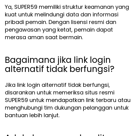
Ya, SUPER59 memiliki struktur keamanan yang
kuat untuk melindungi data dan informasi
pribadi pemain. Dengan lisensi resmi dan
pengawasan yang ketat, pemain dapat
merasa aman saat bermain.
Bagaimana jika link login
alternatif tidak berfungsi?
Jika link login alternatif tidak berfungsi,
disarankan untuk memeriksa situs resmi
SUPER59 untuk mendapatkan link terbaru atau
menghubungi tim dukungan pelanggan untuk
bantuan lebih lanjut.