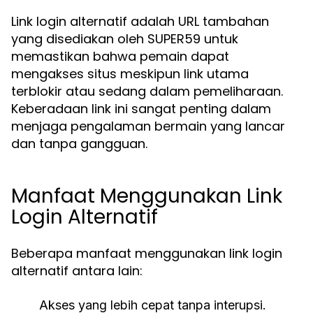
Link login alternatif adalah URL tambahan
yang disediakan oleh SUPER59 untuk
memastikan bahwa pemain dapat
mengakses situs meskipun link utama
terblokir atau sedang dalam pemeliharaan.
Keberadaan link ini sangat penting dalam
menjaga pengalaman bermain yang lancar
dan tanpa gangguan.
Manfaat Menggunakan Link
Login Alternatif
Beberapa manfaat menggunakan link login
alternatif antara lain:
Akses yang lebih cepat tanpa interupsi.