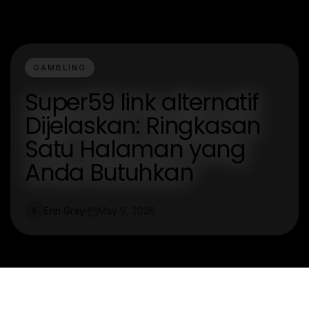
GAMBLING
Super59 link alternatif
Dijelaskan: Ringkasan
Satu Halaman yang
Anda Butuhkan
Erin Gray
May 9, 2026
E