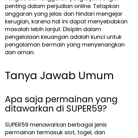
penting dalam perjudian online. Tetapkan
anggaran yang jelas dan hindari mengejar
kerugian, karena hal ini dapat menyebabkan
masalah lebih lanjut. Disiplin dalam
pengelolaan keuangan adalah kunci untuk
pengalaman bermain yang menyenangkan
dan aman.
Tanya Jawab Umum
Apa saja permainan yang
ditawarkan di SUPER59?
SUPER59 menawarkan berbagai jenis
permainan termasuk slot, togel, dan