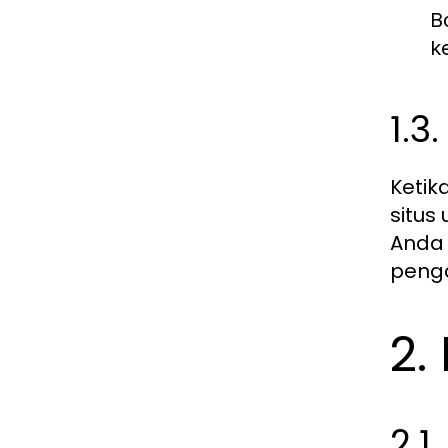
B
k
1.3
Ketik
situs
Anda 
peng
2.
2.