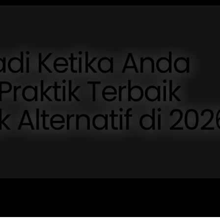
adi Ketika Anda
raktik Terbaik
 Alternatif di 202