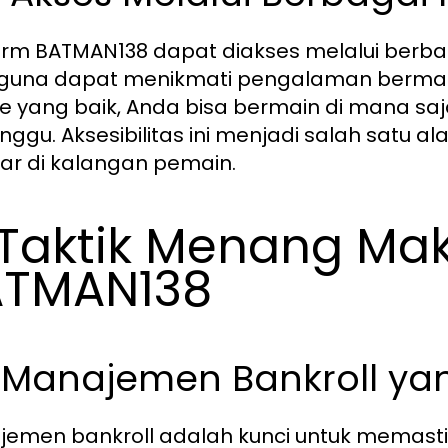
orm BATMAN138 dapat diakses melalui ber
una dapat menikmati pengalaman bermain
e yang baik, Anda bisa bermain di mana sa
nggu. Aksesibilitas ini menjadi salah sat
ar di kalangan pemain.
 Taktik Menang Mak
ATMAN138
. Manajemen Bankroll yan
emen bankroll adalah kunci untuk memas