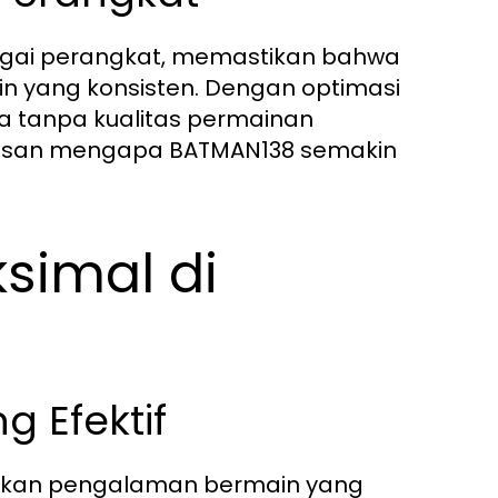
bagai perangkat, memastikan bahwa
 yang konsisten. Dengan optimasi
ja tanpa kualitas permainan
u alasan mengapa BATMAN138 semakin
simal di
g Efektif
tikan pengalaman bermain yang