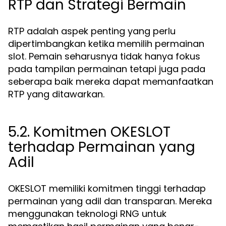
RTP dan Strategi Bermain
RTP adalah aspek penting yang perlu
dipertimbangkan ketika memilih permainan
slot. Pemain seharusnya tidak hanya fokus
pada tampilan permainan tetapi juga pada
seberapa baik mereka dapat memanfaatkan
RTP yang ditawarkan.
5.2. Komitmen OKESLOT
terhadap Permainan yang
Adil
OKESLOT memiliki komitmen tinggi terhadap
permainan yang adil dan transparan. Mereka
menggunakan teknologi RNG untuk