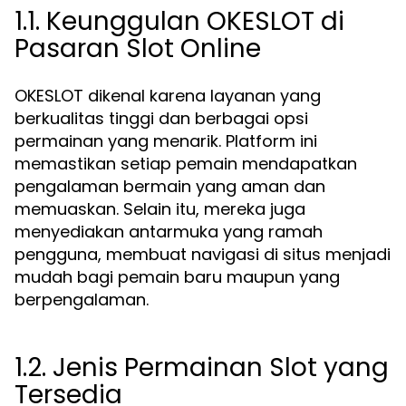
1.1. Keunggulan OKESLOT di
Pasaran Slot Online
OKESLOT dikenal karena layanan yang
berkualitas tinggi dan berbagai opsi
permainan yang menarik. Platform ini
memastikan setiap pemain mendapatkan
pengalaman bermain yang aman dan
memuaskan. Selain itu, mereka juga
menyediakan antarmuka yang ramah
pengguna, membuat navigasi di situs menjadi
mudah bagi pemain baru maupun yang
berpengalaman.
1.2. Jenis Permainan Slot yang
Tersedia