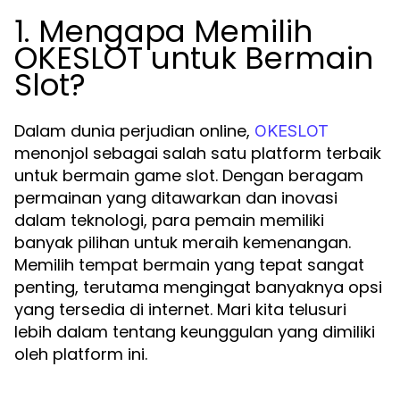
1. Mengapa Memilih
OKESLOT untuk Bermain
Slot?
Dalam dunia perjudian online,
OKESLOT
menonjol sebagai salah satu platform terbaik
untuk bermain game slot. Dengan beragam
permainan yang ditawarkan dan inovasi
dalam teknologi, para pemain memiliki
banyak pilihan untuk meraih kemenangan.
Memilih tempat bermain yang tepat sangat
penting, terutama mengingat banyaknya opsi
yang tersedia di internet. Mari kita telusuri
lebih dalam tentang keunggulan yang dimiliki
oleh platform ini.