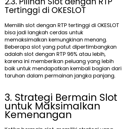
2.3. Pilihan Slot dengan RTP
Tertinggi di OKESLOT
Memilih slot dengan RTP tertinggi di OKESLOT
bisa jadi langkah cerdas untuk
memaksimalkan kemungkinan menang.
Beberapa slot yang patut dipertimbangkan
adalah slot dengan RTP 96% atau lebih,
karena ini memberikan peluang yang lebih
baik untuk mendapatkan kembali bagian dari
taruhan dalam permainan jangka panjang.
3. Strategi Bermain Slot
untuk Maksimalkan
Kemenangan